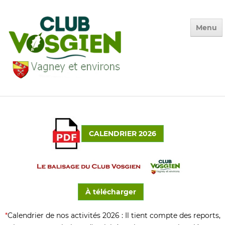
Menu
Accueil
Qui sommes-nous ?
Calendrier
CALENDRIER 2026
Photos des Sorties
▼
La Vie du Club
▼
Environnement
▼
À télécharger
Adhésion
*
Calendrier de nos activités 2026 : Il tient compte des reports,