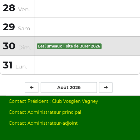
28
Ven.
29
Sam.
30
Dim.
Les jumeaux + site de Bure" 2026
31
Lun.
Août 2026
Contact Président : Club Vosgien Vagney
Contact Administrateur principal
Contact Administrateur-adjoint