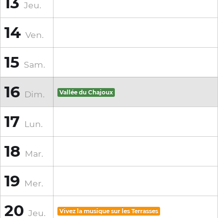
13
Jeu.
14
Ven.
15
Sam.
16
Dim.
Vallée du Chajoux
17
Lun.
18
Mar.
19
Mer.
20
Jeu.
Vivez la musique sur les Terrasses