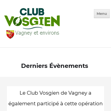
Menu
Accueil
Qui sommes-nous ?
Derniers Évènements
Calendrier
Photos des Sorties
▼
La Vie du Club
▼
Le Club Vosgien de Vagney a
Environnement
▼
également participé à cette opération
Adhésion