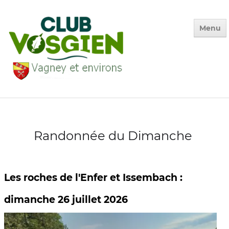
Menu
Accueil
Qui sommes-nous ?
Randonnée du Dimanche
Calendrier
Photos des Sorties
▼
La Vie du Club
▼
Les roches de l'Enfer et Issembach :
Environnement
▼
dimanche 26 juillet 2026
Adhésion