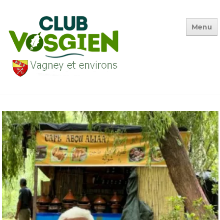
Menu
Accueil
Qui sommes-nous ?
Calendrier
Photos des Sorties
▼
La Vie du Club
▼
Environnement
▼
Adhésion