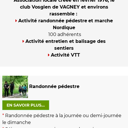
Association locale créée en février 1976, le
club Vosgien de VAGNEY et environs
rassemble :
Activité randonnée pédestre
et marche
Nordique
100 adhérents
Activité entretien et balisage des
sentiers
Activité VTT
Randonnée pédestre
EN SAVOIR PLUS...
*
Randonnée pédestre à la journée ou demi-journée
le dimanche