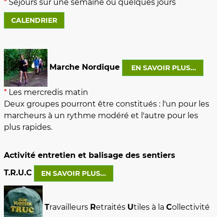
*
Séjours sur une semaine ou quelques jours
CALENDRIER
Marche Nordique
EN SAVOIR PLUS...
*
Les mercredis matin
Deux groupes pourront être constitués : l'un pour les
marcheurs à un rythme modéré et l'autre pour les
plus rapides.
Activité entretien et balisage des sentiers
T.R.U.C
EN SAVOIR PLUS...
T
ravailleurs
R
etraités
U
tiles à la
C
ollectivité