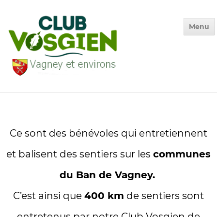
Menu
Accueil
Qui sommes-nous ?
Calendrier
Ce sont des bénévoles qui entretiennent
Photos des Sorties
▼
et balisent des sentiers sur les
communes
La Vie du Club
▼
du Ban de Vagney.
Environnement
▼
C’est ainsi que
400 km
de sentiers sont
Adhésion
entretenus par notre Club Vosgien de