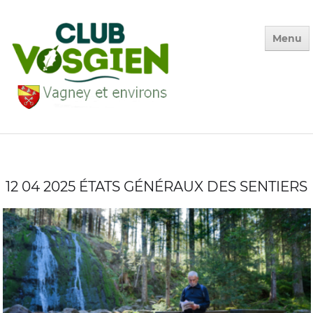
Menu
Accueil
Qui sommes-nous ?
Calendrier
12 04 2025 ÉTATS GÉNÉRAUX DES SENTIERS
Photos des Sorties
▼
La Vie du Club
▼
Environnement
▼
Adhésion