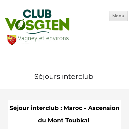
Menu
Accueil
Qui sommes-nous ?
Séjours interclub
Calendrier
Photos des Sorties
▼
La Vie du Club
▼
Séjour interclub : Maroc - Ascension
Environnement
▼
du Mont Toubkal
Adhésion