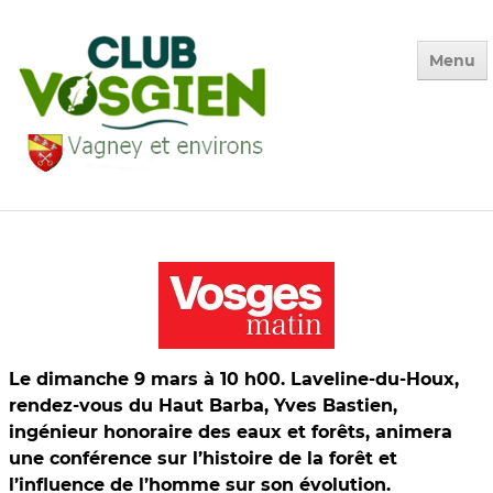
Menu
Accueil
Qui sommes-nous ?
Calendrier
Photos des Sorties
▼
La Vie du Club
▼
Le dimanche 9 mars à 10 h00. Laveline-du-Houx,
rendez-vous du Haut Barba, Yves Bastien,
Environnement
▼
ingénieur honoraire des eaux et forêts, animera
une conférence sur l’histoire de la forêt et
Adhésion
l’influence de l’homme sur son évolution.