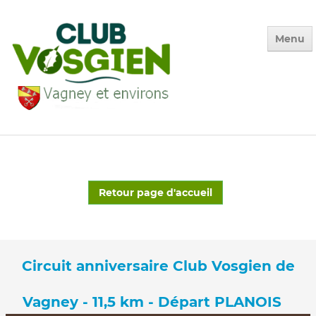
Menu
Accueil
Qui sommes-nous ?
Calendrier
Retour page d'accueil
Photos des Sorties
▼
La Vie du Club
▼
Circuit anniversaire Club Vosgien de
Environnement
▼
Adhésion
Vagney - 11,5 km - Départ PLANOIS