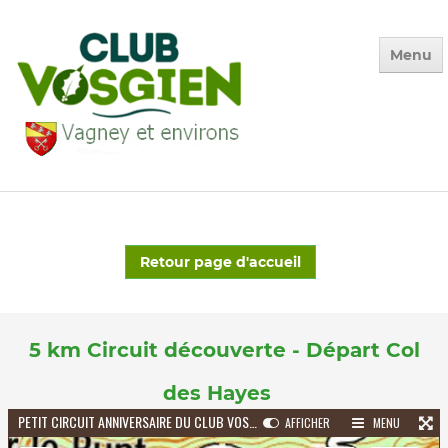
Menu
Accueil
Qui sommes-nous ?
Retour page d'accueil
Calendrier
Photos des Sorties
▼
La Vie du Club
▼
5 km Circuit découverte - Départ Col
Environnement
▼
des Hayes
Adhésion