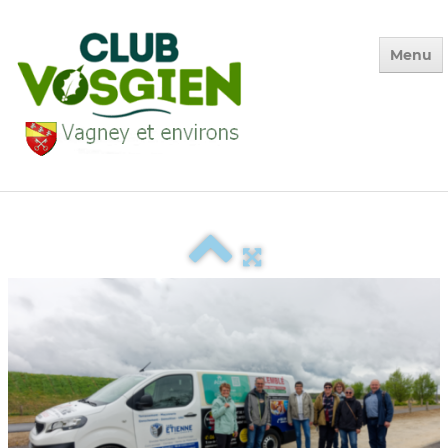
Menu
Accueil
Qui sommes-nous ?
Calendrier
Photos des Sorties
▼
La Vie du Club
▼
Environnement
▼
Adhésion