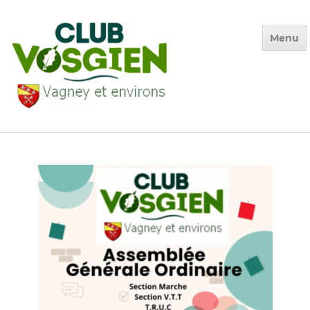
Menu
Accueil
Qui sommes-nous ?
Calendrier
Photos des Sorties
▼
La Vie du Club
▼
Environnement
▼
Adhésion