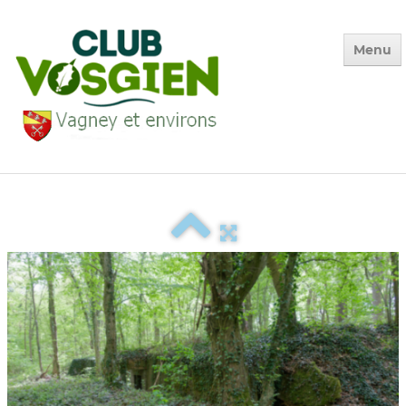
Menu
Accueil
Qui sommes-nous ?
Calendrier
Photos des Sorties
▼
La Vie du Club
▼
Environnement
▼
Adhésion