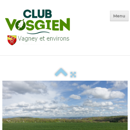
Menu
Accueil
Qui sommes-nous ?
Calendrier
Photos des Sorties
▼
La Vie du Club
▼
Environnement
▼
Adhésion