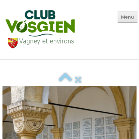
Menu
Accueil
Qui sommes-nous ?
Calendrier
Photos des Sorties
▼
La Vie du Club
▼
Environnement
▼
Adhésion